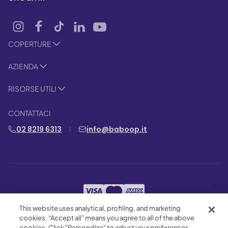
COPERTURE
AZIENDA
RISORSE UTILI
CONTATTACI
02 8219 6313
info@baboop.it
This website uses analytical, profiling, and marketing
cookies. “Accept all” means you agree to all of the above
Condizioni d’uso
Reclami
Note legali
cookies. Click "Personalize" to adjust your preferences,