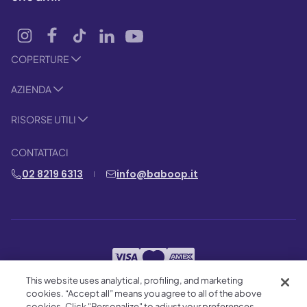
COPERTURE
AZIENDA
RISORSE UTILI
CONTATTACI
02 8219 6313
info@baboop.it
This website uses analytical, profiling, and marketing
cookies. “Accept all” means you agree to all of the above
Condizioni d’uso
Reclami
Note legali
cookies. Click "Personalize" to adjust your preferences,